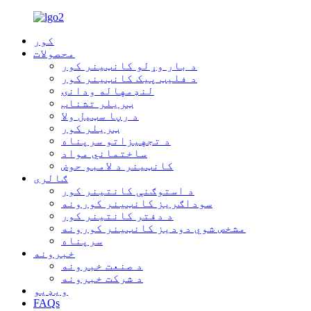
کور
محصولات
د بار وړلو کانټینر کور
د فلیټ پیک کانټینر کور
لنډمهاله ودانۍ
ټریلر تشناب
د رڼا سټیل ولا
ټریلر کور
د تجهیزاتو سرپناه
ساختماني مواد
کانټینر د لامبو حوض
ګالری
د استوګنې کانتینر کور
سوداګریز کانټینر کورونه
د دفتر کانتینر کور
مشخص شوي دودیز کانټینر کورونه
سرپناه
خبرونه
د صنعت خبرونه
د شرکت خبرونه
ویډیو
FAQs