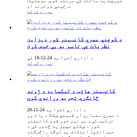
جوړښت په ساتنه کې مرسته کوي. موصلیت:
ځینې ډولونه او ...
نور ولولئ
د کوچني عصري کانټینر کور ډیزاین
نظریات چې تاسو به یې خوښ کړئ
د ادارې لخوا په 24-12-18 کې
نور ولولئ
کانټینر هاؤس د لیکسایډ د ژوند
ځانګړې تجربه وړاندې کوي
د ادارې لخوا په 24-11-28
د عصري معمارۍ او طبیعي ښکلا د پام وړ
ترکیب کې، یو نوی جوړ شوی کانټینر
کور د ښکلي جهيل په څنډو کې د
حیرانتیا اعتکاف په توګه راڅرګند