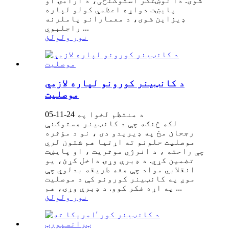
شوی. دا نوښتګر استوګنځی، د آرامۍ او
پایښت دواړه اعظمي کولو لپاره
ډیزاین شوی، د معمارانو پاملرنه
راجلبوي ...
نور ولولئ
د کانټینر کورونو لپاره لازمي
موصلیت
د منتظم لخوا په 24-11-05
لکه څنګه چې د کانټینر هستوګنې
رجحان مخ په ډیریدو دی ، نو د مؤثره
موصلیت حلونو ته اړتیا هم شتون لري
چې راحته ، د انرژي موثریت ، او پایښت
تضمین کړي. د ډبرې وړۍ داخل کړئ، یو
انقلابي مواد چې هغه طریقه بدلوي چې
موږ په کانټینر کورونو کې د موصلیت
په اړه فکر کوو. د ډبرې وړۍ، هم ...
نور ولولئ