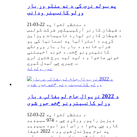
په ټوله نړۍ کې د نه منلو وړ بار
وړلو کانټینر ودانۍ
د منتظم لخوا په 22-03-21
د شیطان کارنر آرکیټیکچر شرکت کولمس
د شیطان کارنر لپاره تاسیسات ډیزاین
کړي، د استرالیا په تسمانیا کې یو
شراب خانه، د بار بار بار وړونکي
کانتینرونو څخه. د خوند اخیستنې
خونې هاخوا ، د لید لید برج شتون لري
چیرې چې لیدل کیږي ...
نور ولولئ
د 2022 نړیوال جام لوبغالی د بار
وړلو کانټینرونو څخه جوړ شوی
د منتظم لخوا په 22-03-12
ډیزین راپور ورکړی چې د 974 سټیډیم
کار، چې پخوا د راس ابو ابود سټیډیم
په نوم پیژندل شوی و، د 2022 فیفا
نړیوال جام څخه مخکې پای ته رسیدلی.