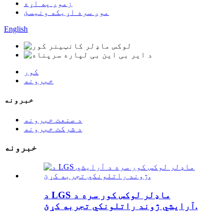
زموږ په اړه
موږ سره اړیکه ونیسئ
English
کور
خبرونه
خبرونه
د صنعت خبرونه
د شرکت خبرونه
خبرونه
د LGS ماډلر لوکس کور سره د
آرایشي ژوند راتلونکي تجربه کړئ.