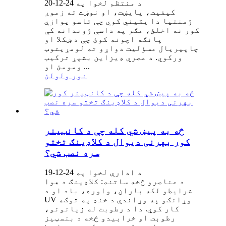
د منتظم لخوا په 24-12-20
کیفیت، پایښت، او نوښت ته زموږ
ژمنتیا دا یقیني کوي چې تاسو یوازې
کور نه اخلئ، مګر په داسې ژوندانه کې
پانګه اچونه کوئ چې د ښکلا او
چاپیریال مسؤلیت دواړو ته لومړیتوب
ورکوي. د عصري ډیزاین بشپړ ترکیب
ومومئ او ...
نور ولولئ
څه به پیښ شي کله چې د کانټینر
کور بهرنی دیوال د کلاډینګ تختو
سره نصب شي؟
د ادارې لخوا په 24-12-19
د عناصرو څخه ساتنه: کلاډینګ د هوا
شرایطو لکه باران، واوره، باد او د
UV وړانګو په وړاندې د خنډ په توګه
کار کوي. دا د رطوبت له زیانونو،
رطوبت او خرابیدو څخه د بنسټیز