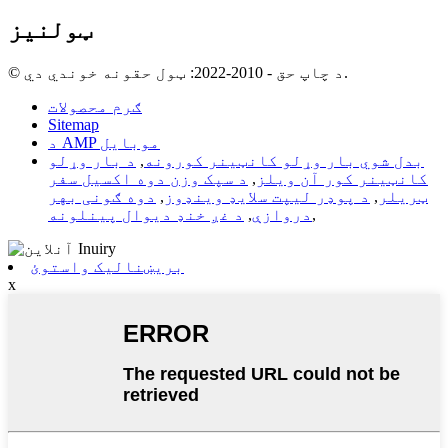
ټولنیز
© د چاپ حق - 2010-2022: ټول حقونه خوندي دي.
ګرم محصولات
Sitemap
د AMP موبایل
بدل شوي بار وړلو کانټینر کورونه
,
د بار وړلو
کانټینر کور آن ویلز
,
د سپک وزن دوه اکسیل سفر
ټریلر
,
د پوډر لیپت سلایډ وینډوز
,
دوه ګونی بهر
,
دروازې
,
د غږ خنډ دیوال پینلونه
بریښنالیک واستوئ
x