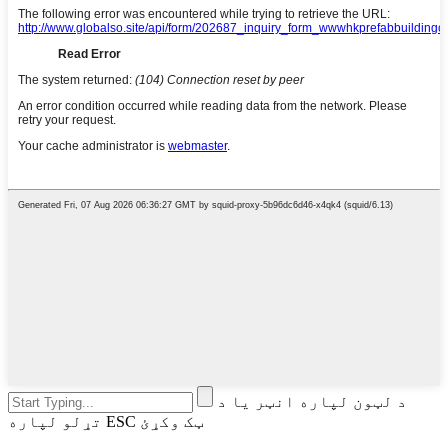
د لټون لپاره انټر یا د
تړلو لپاره ESC ټک وکړئ