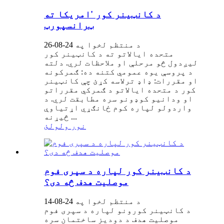
د کانټینر کور 'امریکا ته
ټرانسپورټ
د منتظم لخوا په 24-08-26
متحده ایالاتو ته د کانټینر کور
لیږدول څو مرحلې او ملاحظات لري. دلته
د پروسې یوه عمومي کتنه ده: ګمرکونه
او مقررات: ډاډ ترلاسه کړئ چې کانټینر
کور د متحده ایالاتو د ګمرکي مقرراتو
او ودانیو کوډونو سره مطابقت لري. د
واردولو لپاره کوم ځانګړي اړتیاوې
څیړنه ...
نور ولولئ
د کانټینر کور لپاره د سپری فوم
موصلیت هدف څه دی؟
د منتظم لخوا په 24-08-14
د کانټینر کورونو لپاره د سپری فوم
موصلیت هدف د دودیز ساختمان سره