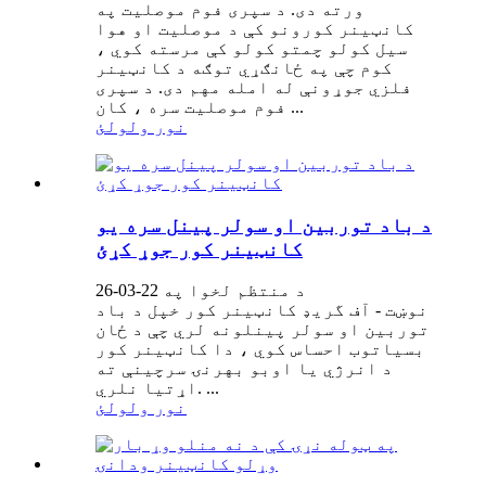
ورته دی. د سپری فوم موصلیت په
کانټینر کورونو کې د موصلیت او هوا
سیل کولو چمتو کولو کې مرسته کوي ،
کوم چې په ځانګړي توګه د کانټینر
فلزي جوړونې له امله مهم دی. د سپری
فوم موصلیت سره ، کان ...
نور ولولئ
د باد توربین او سولر پینل سره یو
کانټینر کور جوړ کړئ
د منتظم لخوا په 22-03-26
نوښت - آف گریډ کانټینر کور خپل د باد
توربین او سولر پینلونه لري چې د ځان
بسیاتوب احساس کوي ، دا کانټینر کور
د انرژي یا اوبو بهرنۍ سرچینې ته
اړتیا نلري. ...
نور ولولئ