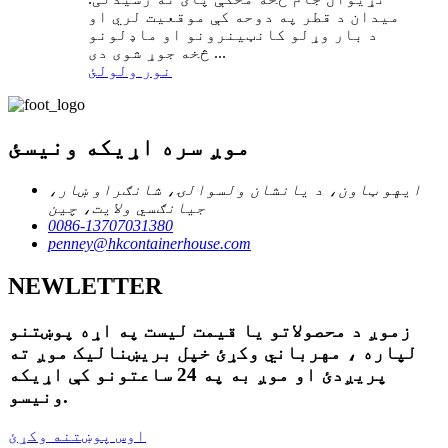
میدان د قطر په دوحه کې موقعیت لري او
د بار وړلو کانټینرونو او ماډلونو
څخه جوړ شوی دی ...
نور ولولئ
موږ سره اړیکه ونیسئ
ایهو ټاون، د یانشان ولسوالۍ، شانګراو ښار،
جیانګسي ولایت، چین
0086-13707031380
penney@hkcontainerhouse.com
NEWLETTER
زموږ د محصولاتو یا قیمت لیست په اړه پوښتنو
لپاره ، مهرباني وکړئ خپل بریښنالیک موږ ته
پریږدئ او موږ به په 24 ساعتونو کې اړیکه
ونیسو.
اوس پوښتنه وکړئ