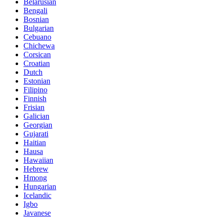
Belarusian
Bengali
Bosnian
Bulgarian
Cebuano
Chichewa
Corsican
Croatian
Dutch
Estonian
Filipino
Finnish
Frisian
Galician
Georgian
Gujarati
Haitian
Hausa
Hawaiian
Hebrew
Hmong
Hungarian
Icelandic
Igbo
Javanese