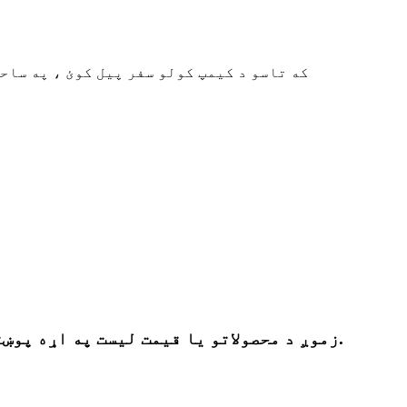
که تاسو د کیمپ کولو سفر پیل کوئ ، په ساح
زموږ د محصولاتو یا قیمت لیست په اړه پوښتنو لپاره ، مهرباني وکړئ خپل بریښنالیک موږ ته پریږدئ او موږ به په 24 ساعتونو کې اړیکه ونیسو.