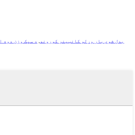
بدل شوي بار وړلو کانټینر کورونه
,
د سپک وزن دوه ا