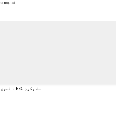
د لټون لپاره انټر یا د تړلو لپاره ESC ټک وکړئ