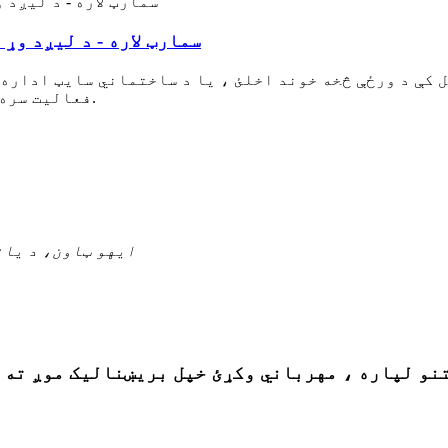
سمارټ لاره - د لیږد وړ
ل کې د ورځې څخه خوند اخلئ ، یا د ساختماني سایټ اداره
فعالیت سره ستاسو اړتیاو پوره کولو لپاره ډیزاین شوی.
ایهو ټاون، د یان