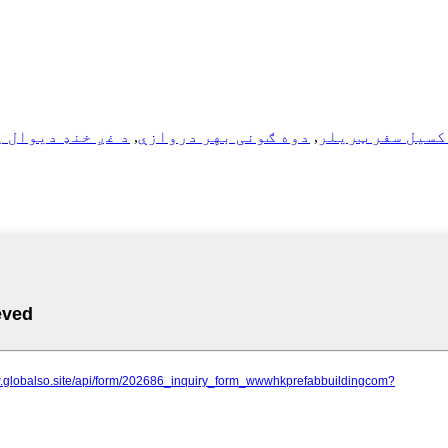
کسیل سفر ټریلر
,
دوه ګونی بهر دروازې
,
د غږ خنډ دیوال 