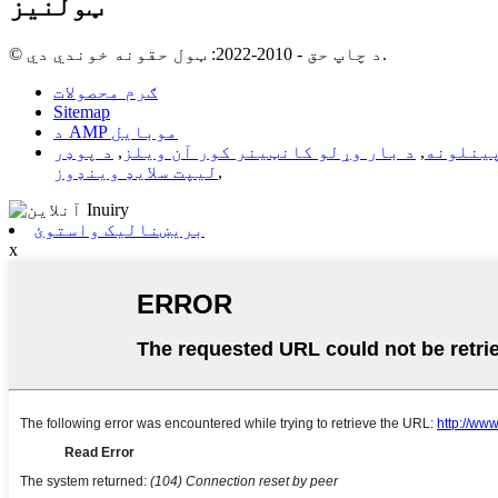
ټولنیز
© د چاپ حق - 2010-2022: ټول حقونه خوندي دي.
ګرم محصولات
Sitemap
د AMP موبایل
پینلونه
,
د بار وړلو کانټینر کور آن ویلز
,
د پوډر
,
لیپت سلایډ وینډوز
بریښنالیک واستوئ
x