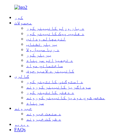
کور
محصولات
د بار وړلو کانټینر کور
د فلیټ پیک کانټینر کور
لنډمهاله ودانۍ
ټریلر تشناب
د رڼا سټیل ولا
ټریلر کور
د تجهیزاتو سرپناه
ساختماني مواد
کانټینر د لامبو حوض
ګالری
د استوګنې کانتینر کور
سوداګریز کانټینر کورونه
د دفتر کانتینر کور
مشخص شوي دودیز کانټینر کورونه
سرپناه
خبرونه
د صنعت خبرونه
د شرکت خبرونه
ویډیو
FAQs