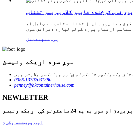
 پری فاب ګرځنده فایبر ګلاس ټریلر تشناب
 کوئ ، دا پورټ ایبل تشناب ستاسو د سټایل او
پوښتنه
تفصیل
موږ سره اړیکه ونیسئ
شان ولسوالۍ، شانګراو ښار، جیانګسي ولایت، چین
0086-13707031380
penney@hkcontainerhouse.com
NEWLETTER
اوس پوښتنه وکړئ