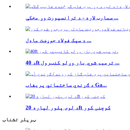
سمارټ لاره - د ترانسپورت وړ مخکې ...
د سپک فولاد جوړښت ماډل ...
د 40ft ترمیم شوي بار وړلو کنټرول ...
د ګړندي ساختماني پریفاب Ga...
د لوی پلور لپاره 20ft کوچنی کور
ټریلر تشناب