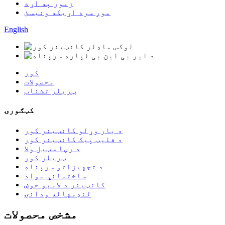
زموږ په اړه
موږ سره اړیکه ونیسئ
English
کور
محصولات
ټریلر تشناب
کټګورۍ
د بار وړلو کانټینر کور
د فلیټ پیک کانټینر کور
د رڼا سټیل ولا
ټریلر کور
د تجهیزاتو سرپناه
ساختماني مواد
کانټینر د لامبو حوض
لنډمهاله ودانۍ
مشخص محصولات