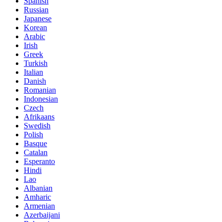
Spanish
Russian
Japanese
Korean
Arabic
Irish
Greek
Turkish
Italian
Danish
Romanian
Indonesian
Czech
Afrikaans
Swedish
Polish
Basque
Catalan
Esperanto
Hindi
Lao
Albanian
Amharic
Armenian
Azerbaijani