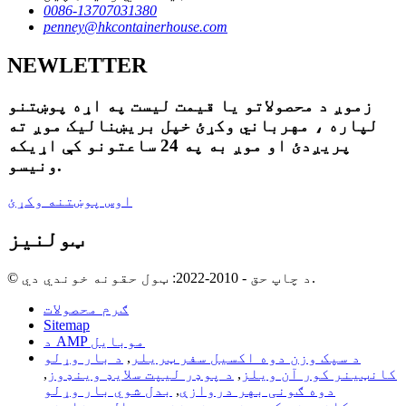
0086-13707031380
penney@hkcontainerhouse.com
NEWLETTER
زموږ د محصولاتو یا قیمت لیست په اړه پوښتنو
لپاره ، مهرباني وکړئ خپل بریښنالیک موږ ته
پریږدئ او موږ به په 24 ساعتونو کې اړیکه
ونیسو.
اوس پوښتنه وکړئ
ټولنیز
© د چاپ حق - 2010-2022: ټول حقونه خوندي دي.
ګرم محصولات
Sitemap
د AMP موبایل
د سپک وزن دوه اکسیل سفر ټریلر
,
د بار وړلو
کانټینر کور آن ویلز
,
د پوډر لیپت سلایډ وینډوز
,
دوه ګونی بهر دروازې
,
بدل شوي بار وړلو