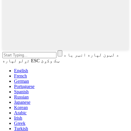
د لټون لپاره انټر یا د
تړلو لپاره ESC ټک وکړئ
English
French
German
Portuguese
Spanish
Russian
Japanese
Korean
Arabic
Irish
Greek
Turkish