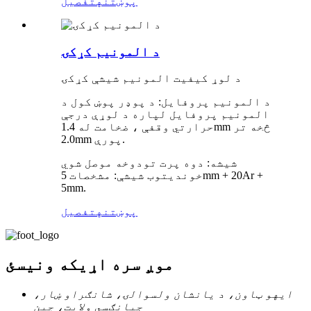
پوښتنه
تفصیل
د المونیم کړکۍ
د لوړ کیفیت المونیم شیشې کړکۍ
د المونیم پروفایل: د پوډر پوښ کول د
المونیم پروفایل لپاره د لوړې درجې
حرارتي وقفې ، ضخامت له 1.4mm څخه تر
2.0mm پورې.
شیشه: دوه پرت تودوخه موصل شوي
خوندیتوب شیشې: مشخصات 5mm + 20Ar +
5mm.
پوښتنه
تفصیل
موږ سره اړیکه ونیسئ
ایهو ټاون، د یانشان ولسوالۍ، شانګراو ښار،
جیانګسي ولایت، چین