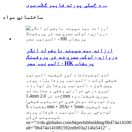
د ځمکې پورته فایبر ګلاس سوی ...
ساختماني مواد
ارزانه بیه سپینه بایفولډ انګړ
دروازې - لوکس عصري ښه غږ پروفینګ
المونیم مصر - HK پریفاب
لنډ توضیحات: د لوړ کیفیت المونیم
شیشې کړکۍ د المونیم پروفایل: د پوډر
پوښ کول د المونیم پروفایل لپاره د
لوړې درجې حرارتي وقفې ، ضخامت له
1.4mm څخه تر 2.0mm پورې. شیشه: دوه
پرت تودوخه موصل شوي خوندیتوب شیشې:
مشخصات 5mm + 20Ar + 5mm. د ښه کیفیت
تودوخې بریک المونیم د طوفان پروف
کیسمینټ کړکۍ.
src=”//cdn.globalso.com/hkprefabbuilding/0b474a1410
alt=”0b474a141081592edfe03a214fa5412″ د