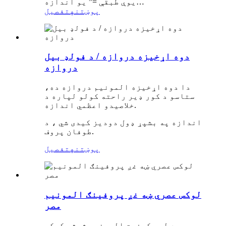
یوې طبقې =” یو اندازه…
پوښتنه
تفصیل
دوه اړخیزه دروازه / د فولډ بیل
دروازه
دا دوه اړخیزه المونیم دروازه ده،
ستاسو د کور ډیر راحته کولو لپاره د
خلاصیدو اعظمي اندازه.
اندازه په بشپړ ډول دودیز کیدی شي ، د
طوفان پروف.
پوښتنه
تفصیل
لوکس عصري ښه غږ پروفینګ المونیم
مصر
د لوړ کیفیت المونیم شیشې کړکۍ