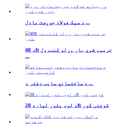
د سپک فولاد جوړښت ماډل ...
د 40ft ترمیم شوي بار وړلو کنټرول
...
د ساختماني سایټ دفتر د ...
د لوی پلور لپاره 20ft کوچنی کور