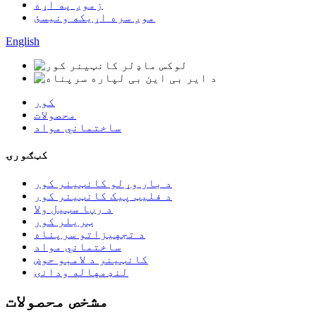
زموږ په اړه
موږ سره اړیکه ونیسئ
English
کور
محصولات
ساختماني مواد
کټګورۍ
د بار وړلو کانټینر کور
د فلیټ پیک کانټینر کور
د رڼا سټیل ولا
ټریلر کور
د تجهیزاتو سرپناه
ساختماني مواد
کانټینر د لامبو حوض
لنډمهاله ودانۍ
مشخص محصولات