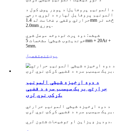
د المونیم پروفایل: د پوډر پوښ کول د
المونیم پروفایل لپاره د لوړې درجې
حرارتي وقفې ، ضخامت له 1.4mm څخه تر
2.0mm پورې.
شیشه: دوه پرت تودوخه موصل شوي
خوندیتوب شیشې: مشخصات 5mm + 20Ar +
5mm.
پوښتنه
تفصیل
د دوه اړخیزه شیشې المونیم
حرارتي بریک سیسټم سره د قضیې
کړکۍ نوې لړۍ.
د دوه اړخیزه شیشې المونیم حرارتي
بریک سیسټم سره د قضیې کړکۍ نوې لړۍ.
دودیز ډیزاین او توضیحات شتون لري.