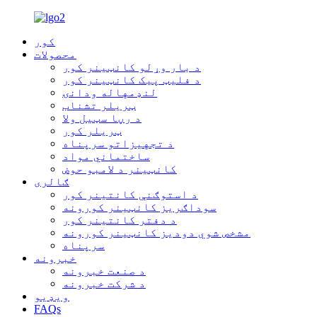
کور
محصولات
د بار وړلو کانټینر کور
د فلیټ پیک کانټینر کور
لنډمهاله ودانۍ
ټریلر تشناب
د رڼا سټیل ولا
ټریلر کور
د تجهیزاتو سرپناه
ساختماني مواد
کانټینر د لامبو حوض
ګالری
د استوګنې کانتینر کور
سوداګریز کانټینر کورونه
د دفتر کانتینر کور
مشخص شوي دودیز کانټینر کورونه
سرپناه
خبرونه
د صنعت خبرونه
د شرکت خبرونه
ویډیو
FAQs