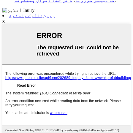
,
کانټینر کورونه
,
د غږ خنډ دیوال پینلونه
بریښنالیک واستوئ
x