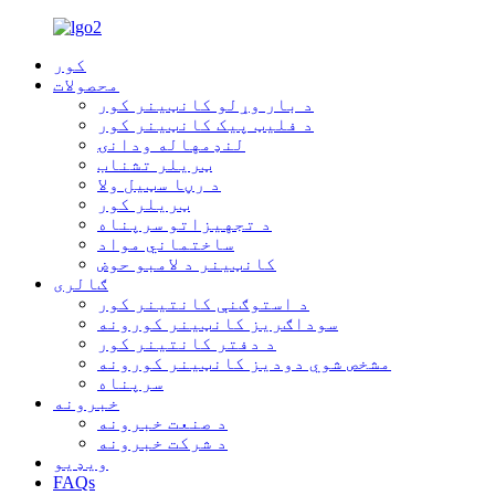
کور
محصولات
د بار وړلو کانټینر کور
د فلیټ پیک کانټینر کور
لنډمهاله ودانۍ
ټریلر تشناب
د رڼا سټیل ولا
ټریلر کور
د تجهیزاتو سرپناه
ساختماني مواد
کانټینر د لامبو حوض
ګالری
د استوګنې کانتینر کور
سوداګریز کانټینر کورونه
د دفتر کانتینر کور
مشخص شوي دودیز کانټینر کورونه
سرپناه
خبرونه
د صنعت خبرونه
د شرکت خبرونه
ویډیو
FAQs