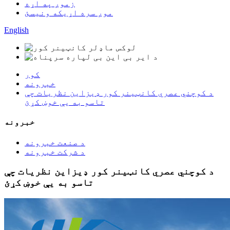
زموږ په اړه
موږ سره اړیکه ونیسئ
English
کور
خبرونه
د کوچني عصري کانټینر کور ډیزاین نظریات چې
تاسو به یې خوښ کړئ
خبرونه
د صنعت خبرونه
د شرکت خبرونه
د کوچني عصري کانټینر کور ډیزاین نظریات چې
تاسو به یې خوښ کړئ