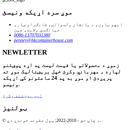
موږ سره اړیکه ونیسئ
ایهو ټاون، د یانشان ولسوالۍ، شانګراو ښار،
جیانګسي ولایت، چین
0086-13707031380
penney@hkcontainerhouse.com
NEWLETTER
زموږ د محصولاتو یا قیمت لیست په اړه پوښتنو
لپاره ، مهرباني وکړئ خپل بریښنالیک موږ ته
پریږدئ او موږ به په 24 ساعتونو کې اړیکه
ونیسو.
اوس پوښتنه وکړئ
ټولنیز
© د چاپ حق - 2010-2022: ټول حقونه خوندي دي.