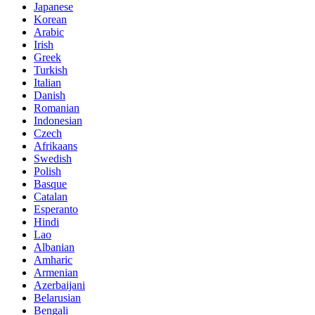
Japanese
Korean
Arabic
Irish
Greek
Turkish
Italian
Danish
Romanian
Indonesian
Czech
Afrikaans
Swedish
Polish
Basque
Catalan
Esperanto
Hindi
Lao
Albanian
Amharic
Armenian
Azerbaijani
Belarusian
Bengali