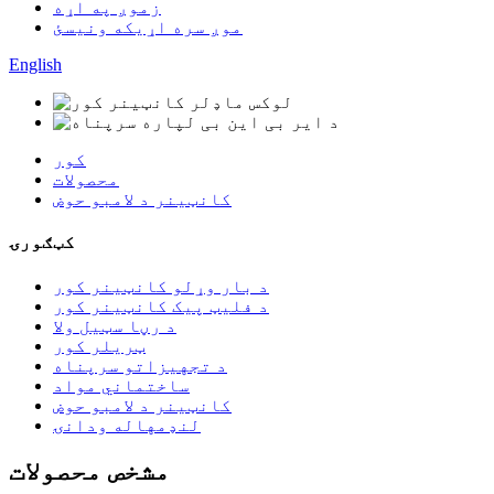
زموږ په اړه
موږ سره اړیکه ونیسئ
English
کور
محصولات
کانټینر د لامبو حوض
کټګورۍ
د بار وړلو کانټینر کور
د فلیټ پیک کانټینر کور
د رڼا سټیل ولا
ټریلر کور
د تجهیزاتو سرپناه
ساختماني مواد
کانټینر د لامبو حوض
لنډمهاله ودانۍ
مشخص محصولات