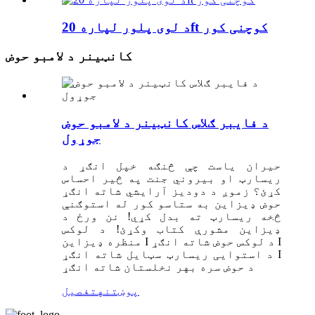
د لوی پلور لپاره 20ft کوچنی کور
کانټینر د لامبو حوض
د فایبر ګلاس کانټینر د لامبو حوض
جوړول
حیران یاست چې څنګه خپل انګړ د
ریسارټ او بیروني جنت په څیر احساس
کړئ؟ زموږ د دودیز آرایشي شاته انګړ
حوض ډیزاین به ستاسو کور له استوګنې
څخه ریسارټ ته بدل کړي! نن ورځ د
ډیزاین مشورې کتاب وکړئ! د لوکس
منظره ډیزاین I د لوکس حوض شاته انګړ I
د استوایی ریسارټ سټایل شاته انګړ I
د حوض سره بهر نخلستان شاته انګړ
پوښتنه
تفصیل