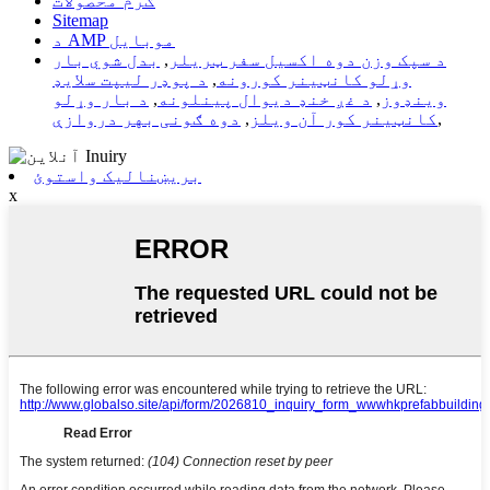
ګرم محصولات
Sitemap
د AMP موبایل
د سپک وزن دوه اکسیل سفر ټریلر
,
بدل شوي بار
وړلو کانټینر کورونه
,
د پوډر لیپت سلایډ
وینډوز
,
د غږ خنډ دیوال پینلونه
,
د بار وړلو
,
کانټینر کور آن ویلز
,
دوه ګونی بهر دروازې
بریښنالیک واستوئ
x