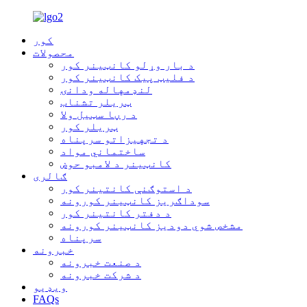
کور
محصولات
د بار وړلو کانټینر کور
د فلیټ پیک کانټینر کور
لنډمهاله ودانۍ
ټریلر تشناب
د رڼا سټیل ولا
ټریلر کور
د تجهیزاتو سرپناه
ساختماني مواد
کانټینر د لامبو حوض
ګالری
د استوګنې کانتینر کور
سوداګریز کانټینر کورونه
د دفتر کانتینر کور
مشخص شوي دودیز کانټینر کورونه
سرپناه
خبرونه
د صنعت خبرونه
د شرکت خبرونه
ویډیو
FAQs