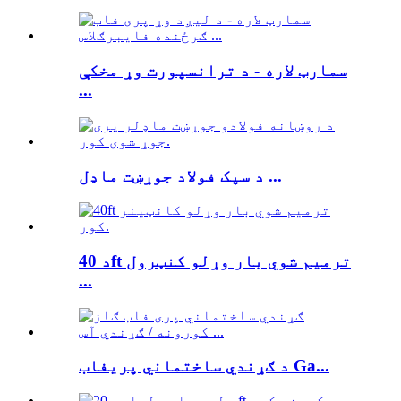
سمارټ لاره - د ترانسپورت وړ مخکې
...
د سپک فولاد جوړښت ماډل ...
د 40ft ترمیم شوي بار وړلو کنټرول
...
د ګړندي ساختماني پریفاب Ga...