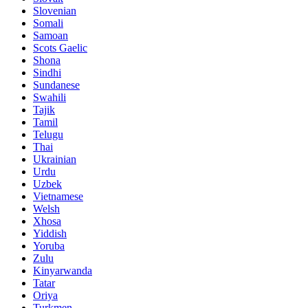
Slovenian
Somali
Samoan
Scots Gaelic
Shona
Sindhi
Sundanese
Swahili
Tajik
Tamil
Telugu
Thai
Ukrainian
Urdu
Uzbek
Vietnamese
Welsh
Xhosa
Yiddish
Yoruba
Zulu
Kinyarwanda
Tatar
Oriya
Turkmen