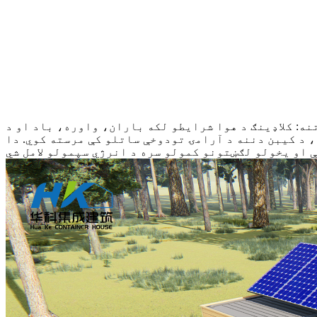
ایطو لکه باران، واوره، باد او د UV وړانګو په وړاندې د خنډ په توګه کار کوي. دا د رطوبت له زیانونو، رطوبت او خرابیدو
 د کیبن دننه د آرامۍ تودوخې ساتلو کې مرسته کوي. دا