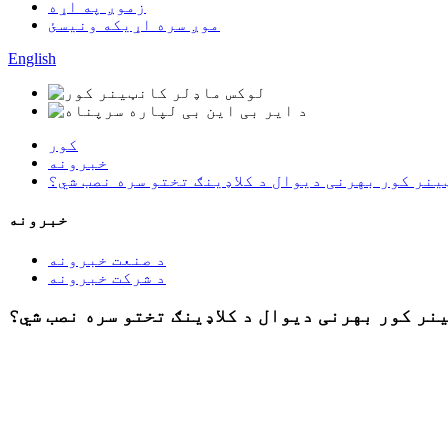
زموږ په اړه
موږ سره اړیکه ونیسئ
English
کور
خبرونه
ینر کور بهرنی دیوال د کلاډینګ تختو سره نصب شي؟
خبرونه
د صنعت خبرونه
د شرکت خبرونه
ینر کور بهرنی دیوال د کلاډینګ تختو سره نصب شي؟