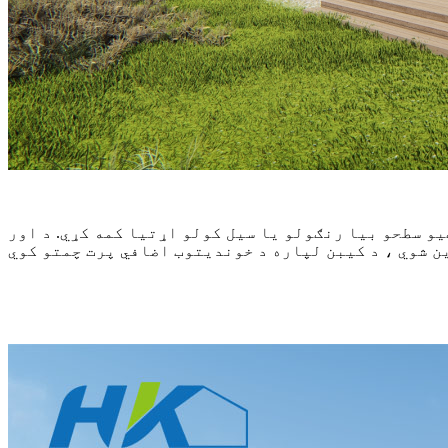
ګیو سطحو بیا رنګولو یا سیل کولو اړتیا کمه کړي. د اور