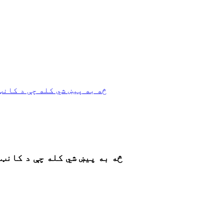
څه به پیښ شي کله چې د کانټ
څه به پیښ شي کله چې د کانټ