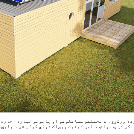
وده ورکړي، د مختلفو سټایلونو او پایونو لپاره اجازه و
ي کړي. دوام: د لوړ کیفیت پوښاک توکي کولی شي د پایښت