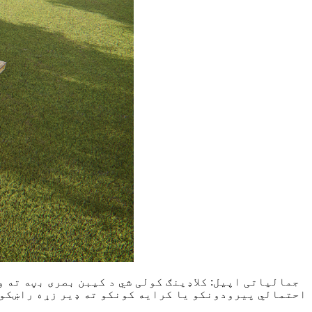
جمالیاتی اپیل: کلاډینګ کولی شي د کیبن بصری بڼه ته 
احتمالي پیرودونکو یا کرایه کونکو ته ډیر زړه راښکونک