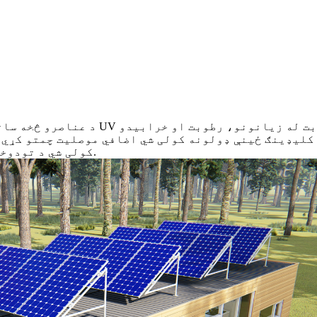
د عناصرو څخه ساتنه: کلاډینګ د هوا شر
 کلیډینګ ځینې ډولونه کولی شي اضافي موصلیت چمتو کړي ،
کولی شي د تودوخې او یخولو لګښتونو کمولو سره د انرژي سپمولو لامل شي.