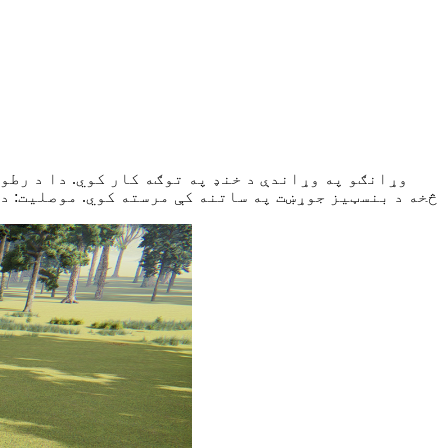
څخه د بنسټیز جوړښت په ساتنه کې مرسته کوي. موصلیت: د