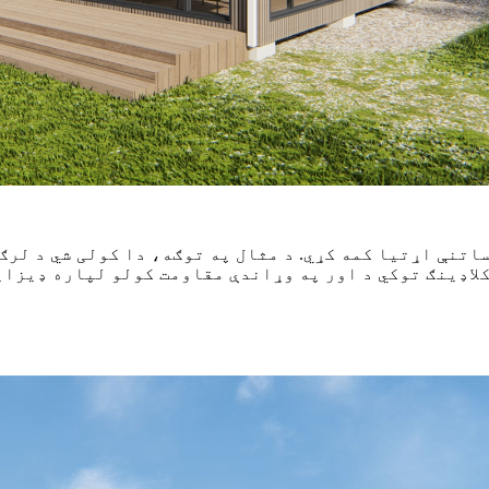
 ساتنې اړتیا کمه کړي. د مثال په توګه، دا کولی شي د لر