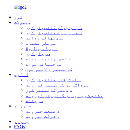
کور
محصولات
د بار وړلو کانټینر کور
د فلیټ پیک کانټینر کور
لنډمهاله ودانۍ
ټریلر تشناب
د رڼا سټیل ولا
ټریلر کور
د تجهیزاتو سرپناه
ساختماني مواد
کانټینر د لامبو حوض
ګالری
د استوګنې کانتینر کور
سوداګریز کانټینر کورونه
د دفتر کانتینر کور
مشخص شوي دودیز کانټینر کورونه
سرپناه
خبرونه
د صنعت خبرونه
د شرکت خبرونه
ویډیو
FAQs