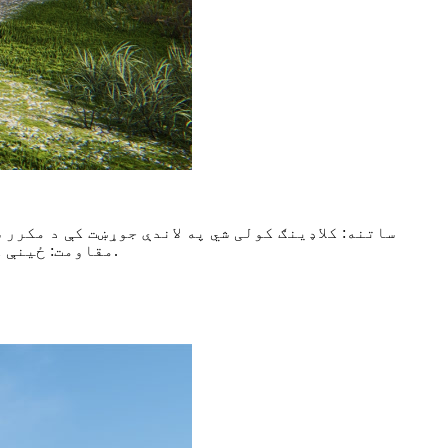
ساتنه: کلاډینګ کولی شي په لاندې جوړښت کې د مکرر
مقاومت: ځینې کلاډینګ توکي د اور په وړاندې مقاومت کولو لپاره ډیزاین شوي ، د کیبن لپاره د خوندیتوب اضافي پرت چمتو کوي.