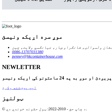
موږ سره اړیکه ونیسئ
شان ولسوالۍ، شانګراو ښار، جیانګسي ولایت، چین
0086-13707031380
penney@hkcontainerhouse.com
NEWLETTER
اوس پوښتنه وکړئ
ټولنیز
© د چاپ حق - 2010-2022: ټول حقونه خوندي دي.