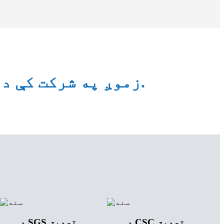
زموږ په شرکت کې د سوداګرۍ کولو لپاره له نړیوال څخه پیرودونکي.
د CSC تصدیق
د SGS تصدیق