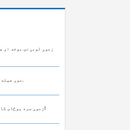
زموږ لومړنۍ موخه او ه
موږ هیله لرو چې د نړۍ په هر ښار کې یوه اداره جوړه کړو.
زموږ سره یوځای کار کولو لپاره، تاسو ته د خوب کور انعام ورکړئ!