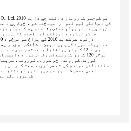
کې د ښاغلي لیو لخوا رامینځته شو ، څوک چې د صن
څوک چې د بار وړلو کانټینرونو په کارولو سره
خلکو لپاره د ارزانه او راحته کانټینر ک
فابریکه جوړه کړي چې د چین د شانګراو ښار په
لري. د 12 کلونو پراختیا وروسته، موږ د 
ترڅو 120 کاري کارمندان ولري. موږ د دایم
کورنۍ کورونه، څو کورنۍ کورونه، سرپنا
ساختماني موادو کې تخصص لرو. د سخت کار ټیم ا
زموږ محصولات نور هم ډیر بشپړ او متنوع دي
ظاهري، مګر په ډیری برخو کې عملي هم.