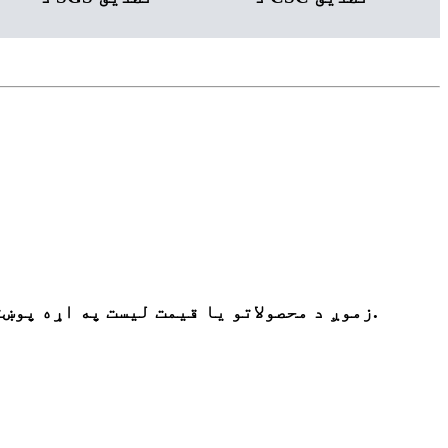
زموږ د محصولاتو یا قیمت لیست په اړه پوښتنو لپاره ، مهرباني وکړئ خپل بریښنالیک موږ ته پریږدئ او موږ به په 24 ساعتونو کې اړیکه ونیسو.