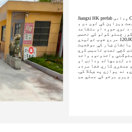
Jiangxi HK prefab ودانۍ CO., Ltd. یو کوچنی کاروبار دی کله چې دا په 2010
عت ډیزاین کې لوی دی ،
 د نوي جوړه او متقاعد
ور چمتو کولو کې تخصص
درلود. شرکت په 2016 کې پراخ شو ترڅو د 120,000 مربع فوټ تولیدي
 یانشان ښار کې موقعیت
منځنۍ کچې تصدۍ تاسیس کړې
ي استوګنې واحدونو، واحد
ه، لنډمهاله ودانۍ او
و همغږي کاري فضا سره،
، نه یوازې په ښکلا کې.