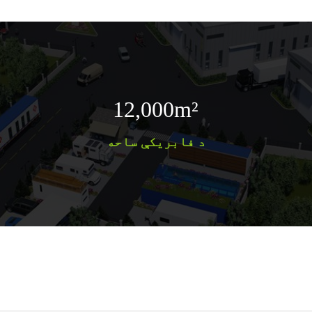
12,000
m²
د فابریکې ساحه