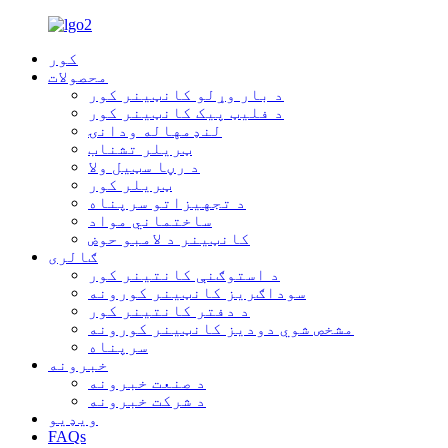
کور
محصولات
د بار وړلو کانټینر کور
د فلیټ پیک کانټینر کور
لنډمهاله ودانۍ
ټریلر تشناب
د رڼا سټیل ولا
ټریلر کور
د تجهیزاتو سرپناه
ساختماني مواد
کانټینر د لامبو حوض
ګالری
د استوګنې کانتینر کور
سوداګریز کانټینر کورونه
د دفتر کانتینر کور
مشخص شوي دودیز کانټینر کورونه
سرپناه
خبرونه
د صنعت خبرونه
د شرکت خبرونه
ویډیو
FAQs