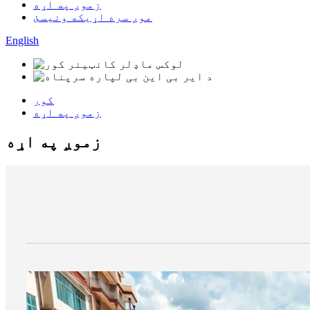
زموږ په اړه
موږ سره اړیکه ونیسئ
English
کور
زموږ په اړه
زموږ په اړه