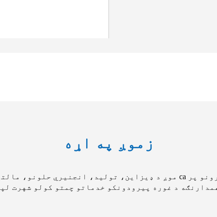
زموږ په اړه