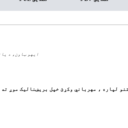
ایهو ټاون، د یان