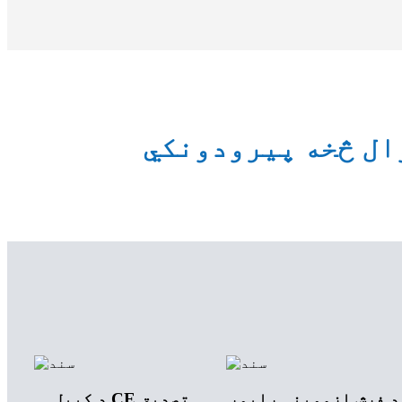
د فرش ازموینې راپور
د کیبل CE تصدیق