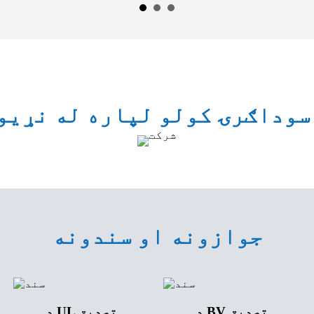
جوازونه او سندونه
د BV تصدیق
د UL تصدیق