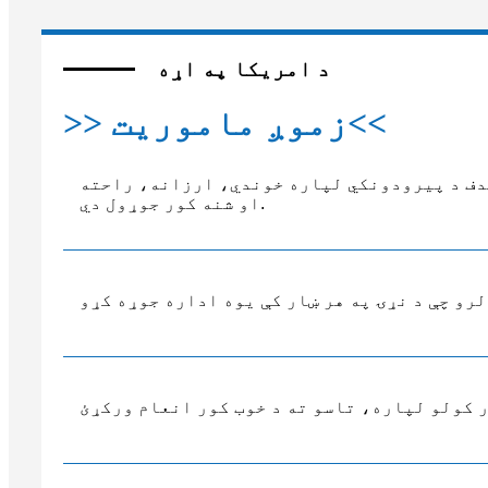
د امریکا په اړه
>> زموږ ماموریت<<
دف د پیرودونکي لپاره خوندي، ارزانه، راحته
او شنه کور جوړول دي.