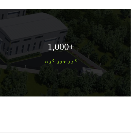
1,000
+
کور جوړ کړی