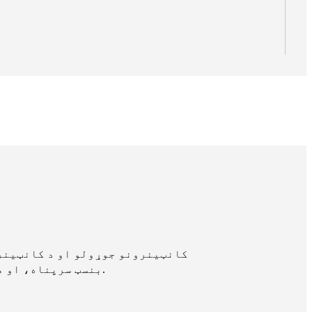
د Hk prefab ودانۍ په آسیا، امریکا، آسټرالیا او اروپا کې د ځایونو سره نړیوال شتون ساتي.