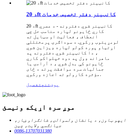
د 20ft کانټینر دفتر تخصیص خدمات
د 20ft کانټینر شوي دفترونه - د عصري
کاري ځایونو لپاره مناسب حل چې
انعطاف ، فعالیت او سټایل ته
لومړیتوب ورکوي. د سوداګرۍ پرمختللې
اړتیاو پوره کولو لپاره ډیزاین شوي
، دا کانټینر شوي دفترونه په
ماهرانه ډول په دوه خپلواکو کاري
ځایونو کې بدل شوي ، د آرامۍ یا
جمالیات سره موافقت پرته د ځای
مؤثره کارولو ته اجازه ورکوي.
پوښتنه
تفصیل
موږ سره اړیکه ونیسئ
ایهو ټاون، د یانشان ولسوالۍ، شانګراو ښار،
جیانګسي ولایت، چین
0086-13707031380