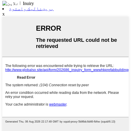
بریښنالیک واستوئ
x