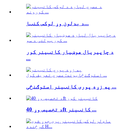
د بدلون وړ لوکس کنټا...
د چاپیریال هوښیار کانټینر کور
...
په زړه پوری کانټینر استوګنځی ...
د تخصیص وړ 40ft کانټینر ...