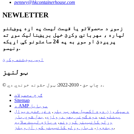
penney@hkcontainerhouse.com
NEWLETTER
زموږ د محصولاتو یا قیمت لیست په اړه پوښتنو
لپاره ، مهرباني وکړئ خپل بریښنالیک موږ ته
پریږدئ او موږ به په 24 ساعتونو کې اړیکه
ونیسو.
اوس پوښتنه وکړئ
ټولنیز
© د چاپ حق - 2010-2022: ټول حقونه خوندي دي.
ګرم محصولات
Sitemap
د AMP موبایل
د سپک وزن دوه اکسیل سفر ټریلر
,
د غږ خنډ دیوال
پینلونه
,
دوه ګونی بهر دروازې
,
بدل شوي بار
وړلو کانټینر کورونه
,
د پاؤډ لیپت سلایډ
,
وینډوز
,
د بار وړلو کانټینر کور آن ویلز