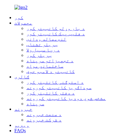
کور
محصولات
د بار وړلو کانټینر کور
د فلیټ پیک کانټینر کور
لنډمهاله ودانۍ
ټریلر تشناب
د رڼا سټیل ولا
ټریلر کور
د تجهیزاتو سرپناه
ساختماني مواد
کانټینر د لامبو حوض
ګالری
د استوګنې کانتینر کور
سوداګریز کانټینر کورونه
د دفتر کانتینر کور
مشخص شوي دودیز کانټینر کورونه
سرپناه
خبرونه
د صنعت خبرونه
د شرکت خبرونه
ویډیو
FAQs