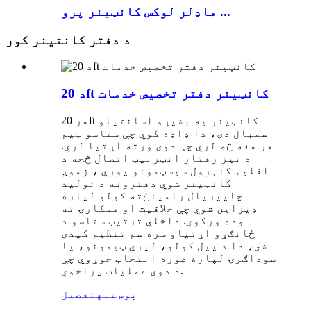
ماډلر لوکس کانټینر پرو ...
د دفتر کانتینر کور
د 20ft کانټینر دفتر تخصیص خدمات
هر 20ft کانټینر په بشپړو اسانتیاو
سمبال دی، دا ډاډه کوي چې ستاسو ټیم
هر هغه څه لري چې دوی ورته اړتیا لري.
د تیز رفتار انټرنیټ اتصال څخه د
اقلیم کنټرول سیسټمونو پورې ، زموږ
کانټینر شوي دفترونه د تولید
چاپیریال رامینځته کولو لپاره
ډیزاین شوي چې خلاقیت او همکارۍ ته
وده ورکوي. داخلي ترتیب ستاسو د
ځانګړو اړتیاو سره سم تنظیم کیدی
شي، دا د پیل کولو، لیرې ټیمونو، یا
سوداګرۍ لپاره غوره انتخاب جوړوي چې
د دوی عملیات پراخوي.
پوښتنه
تفصیل