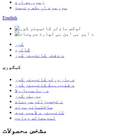
زموږ په اړه
موږ سره اړیکه ونیسئ
English
کور
ګالری
د دفتر کانتینر کور
کټګورۍ
د بار وړلو کانټینر کور
د فلیټ پیک کانټینر کور
د رڼا سټیل ولا
ټریلر کور
د تجهیزاتو سرپناه
ساختماني مواد
کانټینر د لامبو حوض
لنډمهاله ودانۍ
مشخص محصولات