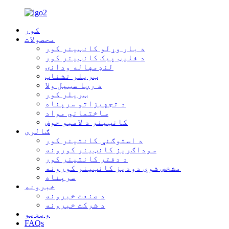
کور
محصولات
د بار وړلو کانټینر کور
د فلیټ پیک کانټینر کور
لنډمهاله ودانۍ
ټریلر تشناب
د رڼا سټیل ولا
ټریلر کور
د تجهیزاتو سرپناه
ساختماني مواد
کانټینر د لامبو حوض
ګالری
د استوګنې کانتینر کور
سوداګریز کانټینر کورونه
د دفتر کانتینر کور
مشخص شوي دودیز کانټینر کورونه
سرپناه
خبرونه
د صنعت خبرونه
د شرکت خبرونه
ویډیو
FAQs