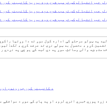
ید په ټولو مرحلو کې اداره کول موږ ته دا وړتیا راکوي
مین کړو ، محصول به ټولې نړۍ ته عرضه کړي ، لکه: لیورپ
دمت، ښه والی وساتئ. موږ په دې لټه کې یو چې په نږدې را
د کانټینر کور جوړونه، اوږد
 زړه پورې خبرې اترې لرو، او په پای کې موږ د موافقې 