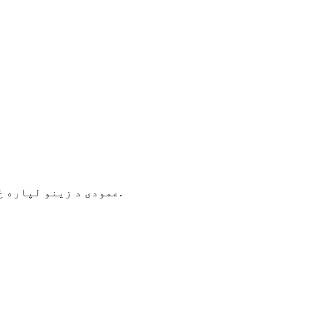
په ځمکني پوړ کې 2X 40ft، په لومړي پوړ کې 3x40FT، 1X20ft عمودی د زینو لپاره ځای پرځای شوي. نور د فولادو جوړښت لخوا جوړ شوي دي.