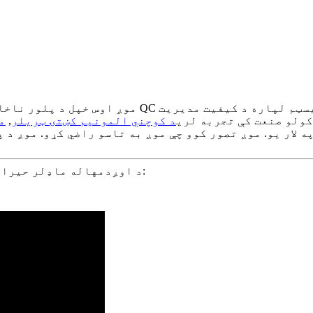
موږ اوس خپل د پلور ناخالص ټیم، سټایل او ډیزای
کولو صنعت کې تجربه لري
د کوچني المونیم کښتۍ ټریلر
,
م
 لار یو. موږ تصور کوو چې موږ به تاسو راضي کړو. موږ د 
د اوږدمهاله ماډلر حیرانتیا لوکس ترمیم شوي دوه پوړیز کانټینر کور توضیحات: