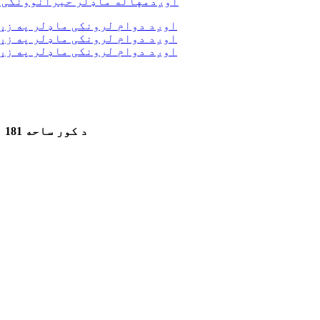
د کور ساحه 181 مربع متره. + د ډیک ساحه 70.4 مربع کیلومتره. (3 ډیکونه)