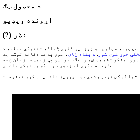
د محصول ټګ
اړونده ویډیو
نظر (2)
ن کاري ځواک، تخنیکي عمله، د QC کاري ځواک او بسته ګروپ لرو. موږ اوس د هر سیسټم لپاره د کیفیت مدیریت
خکې جوړ شوی کور
,
د پناه ځای
، موږ په صادقانه توګه په
پیرودونکو څخه هم ښه راغلاست وایو چې زموږ سازمان څخه
لیدنه وکړي او زموږ سوداګریز توکي واخلي.