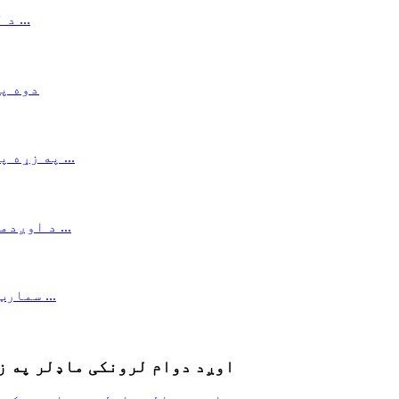
اوږد دوام لرونکی ماډلر په ز