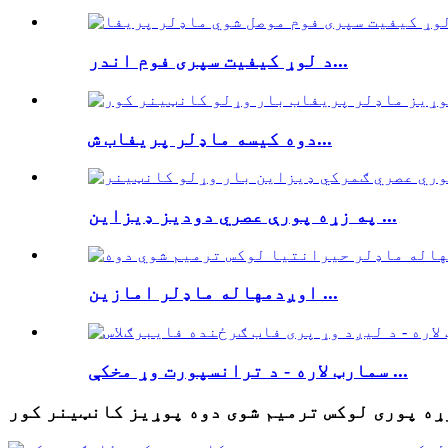
د لوړ کیفیت سپری فوم اندر...
دوه کیسه ماډلر پریفاب ش...
په زړه پورې عصري دودیز ډیزاین ...
اوږدمهاله ماډلر امازین ...
سمارټ لاره - د ترانسپورت وړ مخکې ...
ړه پوری لوکس ترمیم شوی دوه پوړیز کانټینر کور