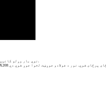
دا کانټینر کور د 5X40FT + 1X20ft ISO نوي بار وړلو کانټینر څخه جوړ دی.