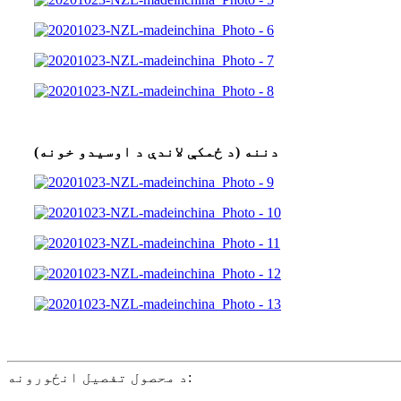
دننه (د ځمکې لاندې د اوسیدو خونه)
د محصول تفصیل انځورونه: