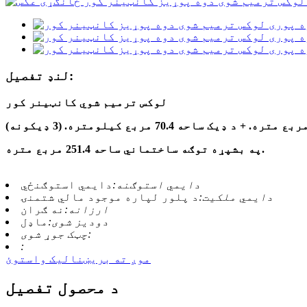
لنډ تفصیل:
لوکس ترمیم شوي کانټینر کور
په بشپړه توګه ساختماني ساحه 251.4 مربع متره.
دايمي استوګنه:
دايمي استوګنځي
دایمي ملکیت:
د پلور لپاره موجود مالي شتمنۍ
ارزانه:
نه ګران
دودیز شوی:
ماډل
چټک جوړ شوی:
:
موږ ته بریښنالیک واستوئ
د محصول تفصیل