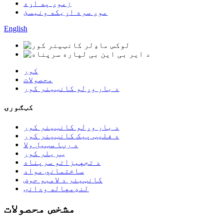
زموږ په اړه
موږ سره اړیکه ونیسئ
English
کور
محصولات
د بار وړلو کانټینر کور
کټګورۍ
د بار وړلو کانټینر کور
د فلیټ پیک کانټینر کور
د رڼا سټیل ولا
ټریلر کور
د تجهیزاتو سرپناه
ساختماني مواد
کانټینر د لامبو حوض
لنډمهاله ودانۍ
مشخص محصولات