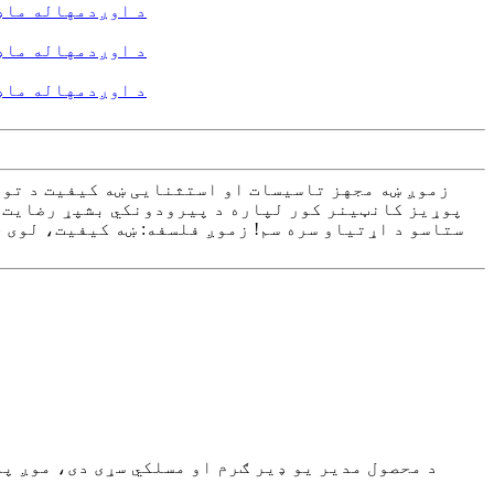
زموږ ښه مجهز تاسیسات او استثنایی ښه کیفیت د تول
پوړیز کانټینر کور لپاره د پیرودونکي بشپړ رضایت تض
ستاسو د اړتیاو سره سم! زموږ فلسفه: ښه کیفیت، لوی خ
د محصول مدیر یو ډیر ګرم او مسلکي سړی دی، موږ په