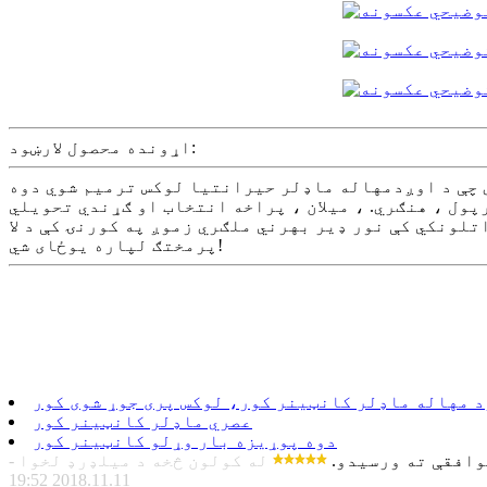
اړونده محصول لارښود:
 چې د اوږدمهاله ماډلر حیرانتیا لوکس ترمیم شوي دوه
ول ، هنګري. ، میلان ، پراخه انتخاب او ګړندي تحویلي
تلونکي کې نور ډیر بهرني ملګري زموږ په کورنۍ کې د لا
پرمختګ لپاره یوځای شي!
 مهاله ماډلر کانټینر کور، لوکس پری جوړ شوی کور
عصري ماډلر کانټینر کور
دوه پوړیزه بار وړلو کانټینر کور
موافقې ته ورسیدو.
له کولون څخه د میلډرډ لخوا -
2018.11.11 19:52