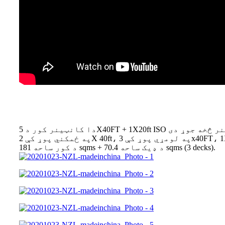
د کور ساحه 181 sqms + د ډیک ساحه 70.4 sqms (3 decks).