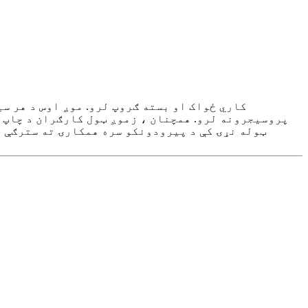
پروسیجرونه لرو. همچنان ، زموږ ټول کارګران د چاپ 
ټوله نړۍ کې د پیرودونکو سره همکارۍ ته سترګې په