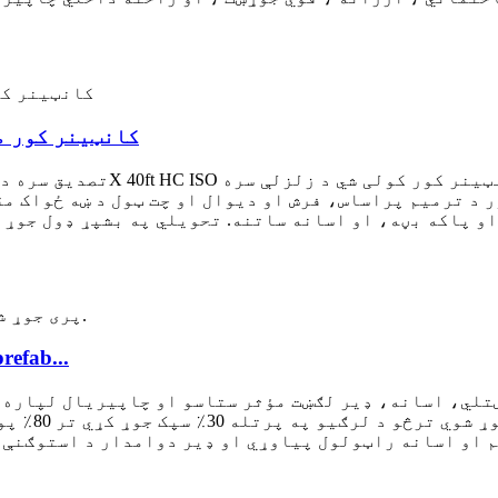
1 د کورنۍ سویټونو لپاره 40FT کا
ر د ترمیم پراساس، فرش او دیوال او چت ټول د ښه ځواک 
و پاکه بڼه، او اسانه ساتنه. تحویلي په بشپړ ډول جوړ ک
ماډلر پریفاب ر lightا فول
تلي، اسانه، ډیر لګښت مؤثر ستاسو او چاپیریال لپاره غ
لوړ معیارون