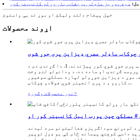
بل:
دوه پوړیز ماډلر پریفاب بار وړلو کانټینر کور
خپل پیغام دلته ولیکئ او موږ ته یې واستوئ
اړوند محصولات
د سپک سټیل چوکاټ پری جوړ شوي کور پیژندنه. 1. دا ګړندی دی د LGS سیسټم عرضه شوي چوکاټونه دمخه راټول شوي ، قوي او مستقیم او په روښانه ډول د
 پروسه ګړندۍ او ساده ده. د ودانولو لنډ وخت
 ته اړتیا نشته. موږ د ډیزاین جوړولو لپاره مسلکي سوفیور
کاروو ، د پری انجینر شوي فولادو چوکاټ ...
>
نور محصولات وګورئ
ایبل کانټینر کور او # ...
ې د لومړني سوداګریزو فعالیتونو سره لیدنه
 په داسې کوچني پیمانه ځای کې یو ډول توپیر
ال له امله ، د پیرود کانټینر پلورنځی اوس