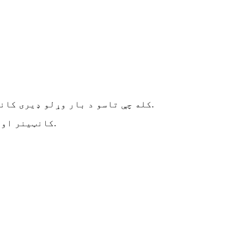
کله چې تاسو د بار وړلو ډیری کانټینرونه یوځای کړئ، تاسو کولی شئ د ژوند کولو ډیر پراخه ځای جوړ کړئ لکه څو پوړیز کور یا حویلی.
دا کور د نوي ISO بار وړلو کانټینرونو 6*40FT کانټینر څخه د دوه پوړ + 20ft کانټینر او لوی ډیک سره ترمیم شوی.