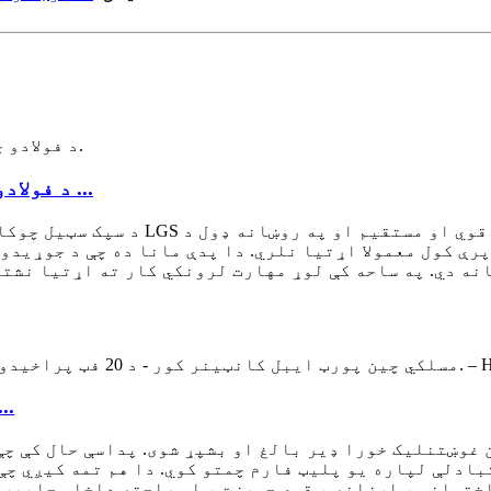
د فولادو چوکاټ ماډلر عصري ډیزاین پری جوړ شوی ...
رې کول معمولا اړتیا نلري. دا پدې مانا ده چې د جوړیدو
 لګښتونه کموي. 2. جوړول یې اسانه دي. په ساحه کې لوړ مهارت لرونکي کار
مسلکي چین پورټ 
 غوښتنلیک خورا ډیر بالغ او بشپړ شوی. پداسې حال کې چ
بادلې لپاره یو پلیټ فارم چمتو کوي. دا هم تمه کیږي چې
ختماني ، ارزانه ، قوي جوړښت ، او راحته داخلي چاپیری