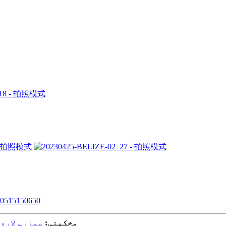
مخکینی:
سمارټ لاره 