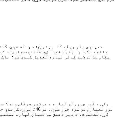
مقاومت کولو لپاره خورا ښه فعالیت ولري. د کو
مقاومت ترلاسه کولو لپاره تعدیل کیدی شي؛ پاک ا
ولې د کور جوړولو لپاره د فولادو چوکاټونه؟ غښ