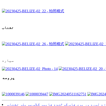
تشناب
سیاره
پروسه
- د لیږد وړ پری فاب ګرځنده فایبر ګلاس ټریلر تشناب