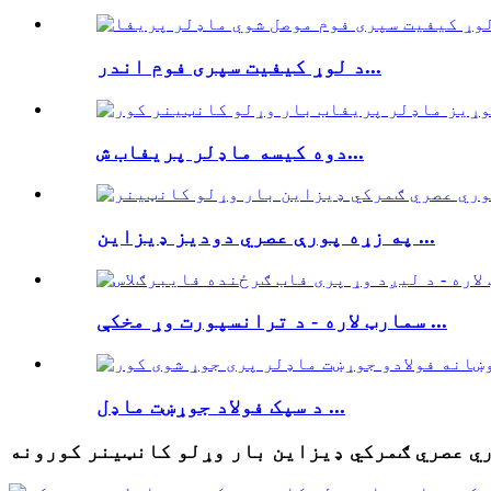
د لوړ کیفیت سپری فوم اندر...
دوه کیسه ماډلر پریفاب ش...
په زړه پورې عصري دودیز ډیزاین ...
سمارټ لاره - د ترانسپورت وړ مخکې ...
د سپک فولاد جوړښت ماډل ...
ري عصري ګمرکي ډیزاین بار وړلو کانټینر کورونه