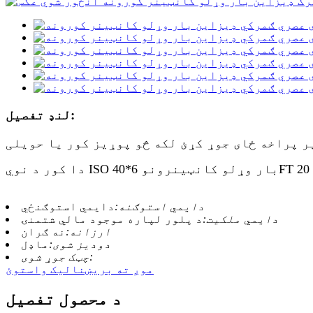
لنډ تفصیل:
دايمي استوګنه:
دايمي استوګنځي
دایمي ملکیت:
د پلور لپاره موجود مالي شتمنۍ
ارزانه:
نه ګران
دودیز شوی:
ماډل
چټک جوړ شوی:
موږ ته بریښنالیک واستوئ
د محصول تفصیل