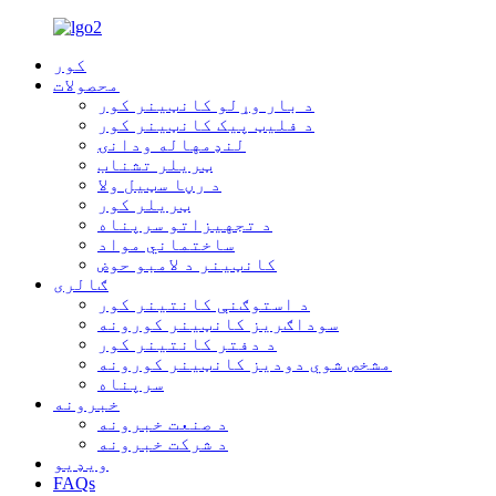
کور
محصولات
د بار وړلو کانټینر کور
د فلیټ پیک کانټینر کور
لنډمهاله ودانۍ
ټریلر تشناب
د رڼا سټیل ولا
ټریلر کور
د تجهیزاتو سرپناه
ساختماني مواد
کانټینر د لامبو حوض
ګالری
د استوګنې کانتینر کور
سوداګریز کانټینر کورونه
د دفتر کانتینر کور
مشخص شوي دودیز کانټینر کورونه
سرپناه
خبرونه
د صنعت خبرونه
د شرکت خبرونه
ویډیو
FAQs