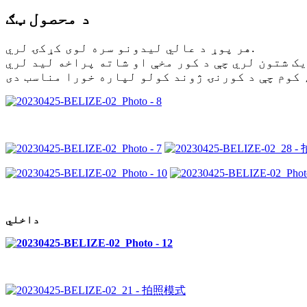
د محصول ټګ
هر پوړ د عالي لیدونو سره لوی کړکۍ لري.
داخلي