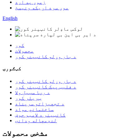
زموږ په اړه
موږ سره اړیکه ونیسئ
English
کور
محصولات
د بار وړلو کانټینر کور
کټګورۍ
د بار وړلو کانټینر کور
د فلیټ پیک کانټینر کور
د رڼا سټیل ولا
ټریلر کور
د تجهیزاتو سرپناه
ساختماني مواد
کانټینر د لامبو حوض
لنډمهاله ودانۍ
مشخص محصولات