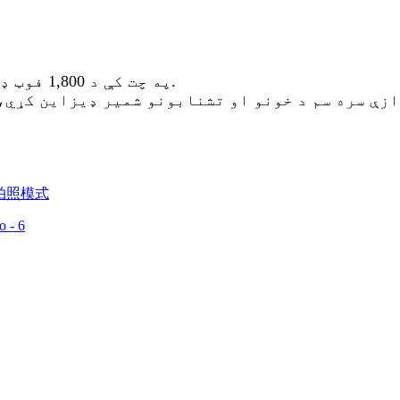
په چت کې د 1,800 فوټ ډیک شتون لري چې د کور مخې او شاته پراخه لید لري.