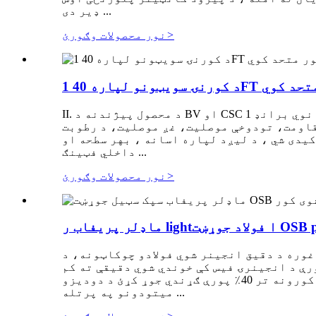
ډیر دی ...
>
نور محصولات وګورئ
نټینر کور متحد کوي
II. د محصول پیژندنه د BV او CSC تصدیق سره د نوي برانډ 1X 40ft HC ISO معیاري بار وړلو کانټینر څخه بدله شوې. کانټینر کور کولی شي د زلزلې سره
مقاومت، تودوخې موصلیت، غږ موصلیت، د رطوبت
یدی شي ، د لیږد لپاره اسانه ، بهر سطحه او
داخلي فټینګ ...
>
نور محصولات وګورئ
اد جوړښت OSB prefab...
وره د دقیق انجینر شوي فولادو چوکاټونه، د
و سره جوړ شوي، تر 40٪ پورې ګړندي جوړ شوي ترڅو د لرګیو په پرتله 30٪ سپک جوړ کړي تر 80٪ پورې د انجینرۍ فیس کې خوندي شوي دقیقې ته کم
کړي مشخصات، د ډیر دقیق ساختمان لپاره مستقیم او اسانه راټولول پیاوړي او ډیر دوامدار د استوګنې کورونه تر 40٪ پورې ګړندي جوړ کړئ د دودیزو
میتودونو په پرتله ...