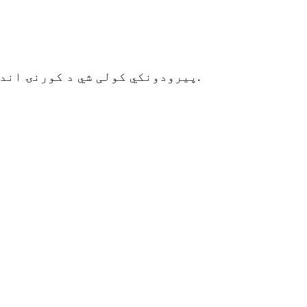
پیرودونکي کولی شي د کورنۍ اندازې سره سم د خونو او تشنابونو شمیر ډیزاین کړي، کوم چې د کورنۍ ژوند کولو لپاره خورا مناسب دی.