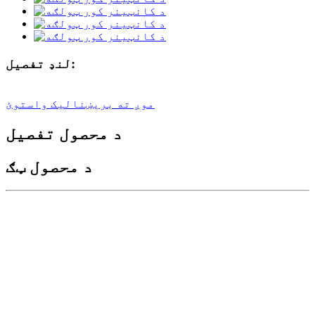
لنډ تفصیل:
موږ ته بریښنالیک واستوئ
د محصول تفصیل
د محصول ټګ