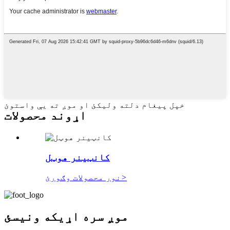
خپل پیغام دلته ولیکئ او موږ ته یې واستوئ
اړوند محصولات
کانټینر هوټل
>
نور محصولات وګورئ
موږ سره اړیکه ونیسئ