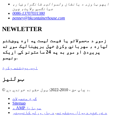
ایهو ټاون، د یانشان ولسوالۍ، شانګراو ښار،
جیانګسي ولایت، چین
0086-13707031380
penney@hkcontainerhouse.com
NEWLETTER
زموږ د محصولاتو یا قیمت لیست په اړه پوښتنو
لپاره ، مهرباني وکړئ خپل بریښنالیک موږ ته
پریږدئ او موږ به په 24 ساعتونو کې اړیکه
ونیسو.
اوس پوښتنه وکړئ
ټولنیز
© د چاپ حق - 2010-2022: ټول حقونه خوندي دي.
ګرم محصولات
Sitemap
د AMP موبایل
د غږ خنډ دیوال پینلونه
,
د بار وړلو کانټینر