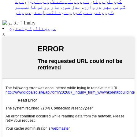
کور آن ویلز
,
د پوډر لیپت سلایډ وینډوز
,
دوه
ګونی بهر دروازې
,
بدل شوي بار وړلو کانټینر
,
کورونه
,
د سپک وزن دوه اکسیل سفر ټریلر
بریښنالیک واستوئ
x