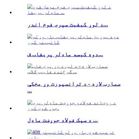
د لوړ کیفیت سپری فوم اندر...
دوه کیسه ماډلر پریفاب ش...
سمارټ لاره - د ترانسپورت وړ مخکې
...
د سپک فولاد جوړښت ماډل ...