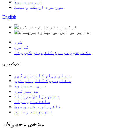
زموږ په اړه
موږ سره اړیکه ونیسئ
English
کور
ګالری
مشخص شوي دودیز کانټینر کورونه
کټګورۍ
د بار وړلو کانټینر کور
د فلیټ پیک کانټینر کور
د رڼا سټیل ولا
ټریلر کور
د تجهیزاتو سرپناه
ساختماني مواد
کانټینر د لامبو حوض
لنډمهاله ودانۍ
مشخص محصولات