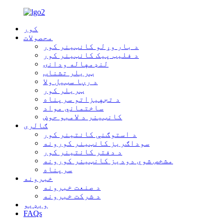
کور
محصولات
د بار وړلو کانټینر کور
د فلیټ پیک کانټینر کور
لنډمهاله ودانۍ
ټریلر تشناب
د رڼا سټیل ولا
ټریلر کور
د تجهیزاتو سرپناه
ساختماني مواد
کانټینر د لامبو حوض
ګالری
د استوګنې کانتینر کور
سوداګریز کانټینر کورونه
د دفتر کانتینر کور
مشخص شوي دودیز کانټینر کورونه
سرپناه
خبرونه
د صنعت خبرونه
د شرکت خبرونه
ویډیو
FAQs