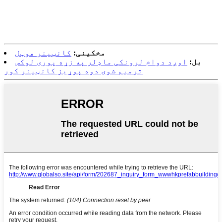
مخکینی:
کانټینر هوټل
بل:
اوږد دوام لرونکی ماډلر په زړه پوری لوکس
ترمیم شوی دوه پوړیز کانټینر کور