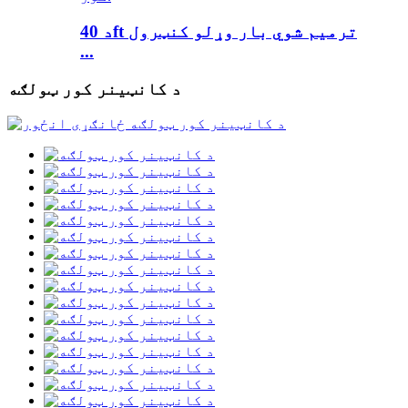
د 40ft ترمیم شوي بار وړلو کنټرول
...
د کانټینر کور ټولګه